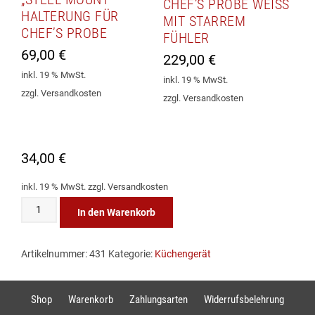
CHEF’S PROBE WEISS M
HALTERUNG FÜR
IT STARREM F
CHEF’S PROBE
ÜHLER
69,00
€
229,00
€
inkl. 19 % MwSt.
inkl. 19 % MwSt.
zzgl. Versandkosten
zzgl. Versandkosten
34,00
€
inkl. 19 % MwSt.
zzgl. Versandkosten
suction mount Halterung für Chef's Probe Menge
In den Warenkorb
Artikelnummer:
431
Kategorie:
Küchengerät
Shop
Warenkorb
Zahlungsarten
Widerrufsbelehrung